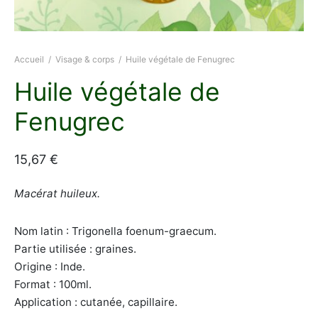
uits BIO
ms précieux
Accueil
/
Visage & corps
/
Huile végétale de Fenugrec
s chantilly
Huile végétale de
léments alimentaires
Fenugrec
hotan
15,67
€
uits BIO
Macérat huileux.
Nom latin : Trigonella foenum-graecum.
Partie utilisée : graines.
Origine : Inde.
Format : 100ml.
Application : cutanée, capillaire.