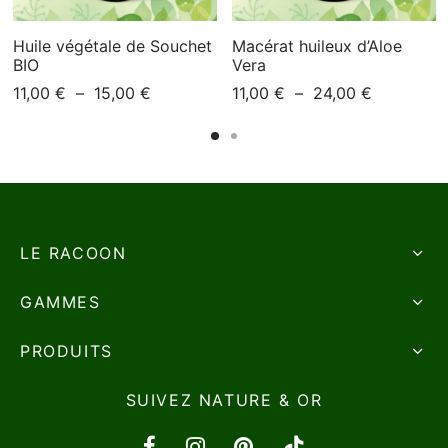
Huile végétale de Souchet
Macérat huileux d’Aloe
BIO
Vera
Plage
Plage
11,00
€
–
15,00
€
11,00
€
–
24,00
€
de
de
prix :
prix :
11,00 €
11,00 €
à
à
15,00 €
24,00 €
LE RACOON
GAMMES
PRODUITS
SUIVEZ NATURE & OR